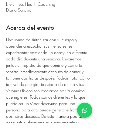
Lifefullness Health Coaching
Diana Saravia
Acerca del evento
Una forma de sintonizar con tu cuerpo y 
aprender a escuchar sus mensajes, es 
experimentar comiendo un desayuno diferente 
cada día durante una semana. Llevaremos 
juntos un registro de qué comiste y cómo te 
sentiste inmediatamente después de comer y 
también dos horas después. Podrás notar cómo 
tu nivel de energía, tu estado de ánimo y tus 
síntomas físicos son afectados por la comida 
que ingieres. Todos somos diferentes y lo que 
puede ser un súper desayuno para una 
persona para otra puede generarle hambre 
dos horas después. De esta manera podrás 
descubrir el desayuno que más energía y 
satisfacción te proporciona. 
Al inscribirte te estaré compratiendo toda la 