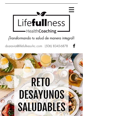
¡Transformando tu salud de manera integral!
dsaravia@lifefullness-hc.com
(506) 8345-6878